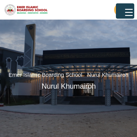
Emer Islamic Boarding School
Nurul Khumairoh
>
Nurul Khumairoh